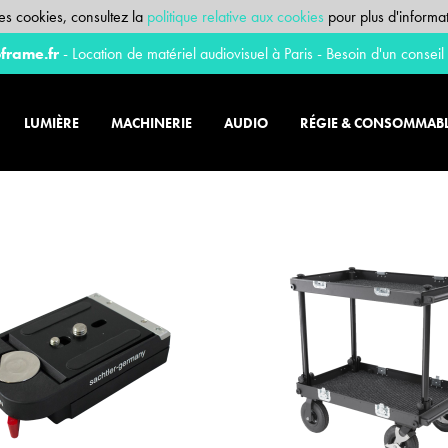
 des cookies, consultez la
politique relative aux cookies
pour plus d'informat
frame.fr
- Location de matériel audiovisuel à Paris - Besoin d'un conseil
LUMIÈRE
MACHINERIE
AUDIO
RÉGIE & CONSOMMAB