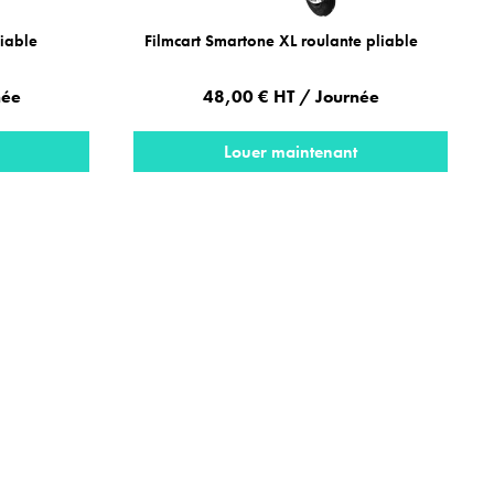
liable
Filmcart Smartone XL roulante pliable
née
48,00 € HT / Journée
Louer maintenant