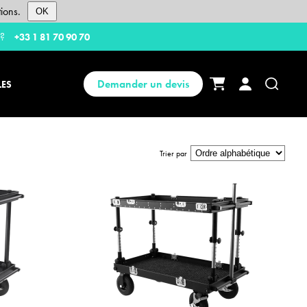
ions.
OK
 ?
+33 1 81 70 90 70
Demander un devis
LES
Trier par