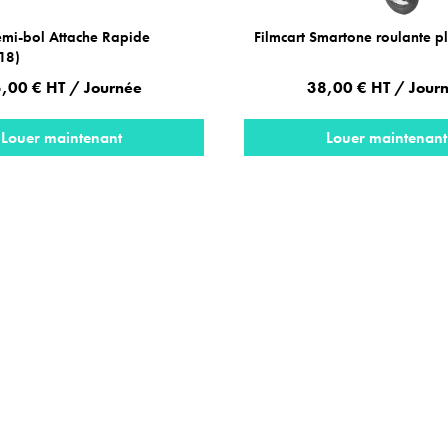
emi-bol Attache Rapide
Filmcart Smartone roulante p
S18)
,00 € HT / Journée
38,00 € HT / Jour
Louer maintenant
Louer maintenant