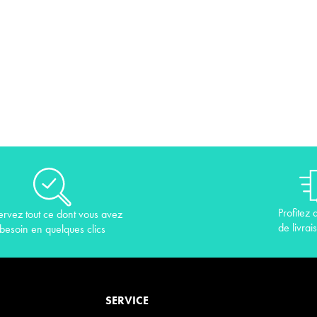
Profitez 
ervez tout ce dont vous avez
de livrai
besoin en quelques clics
SERVICE