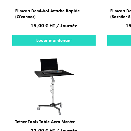
Filmcart Demi-bol Attache Rapide
Filmcart D
(O'connor)
(Sachtler 
15,00 € HT / Journée
15
Louer maintenant
Tether Tools Table Aero Master
22,00 € HT / Journée