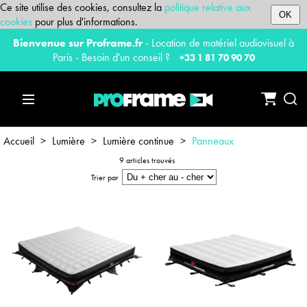
Ce site utilise des cookies, consultez la
politique relative aux
OK
cookies
pour plus d'informations.
Bienvenue sur Proframe.fr
- Location de matériel audiovisuel à
Paris - Besoin d'un conseil ?
+33 1 81 70 90 70
Accueil
>
Lumière
>
Lumière continue
>
Panneaux
9 articles trouvés
Trier par