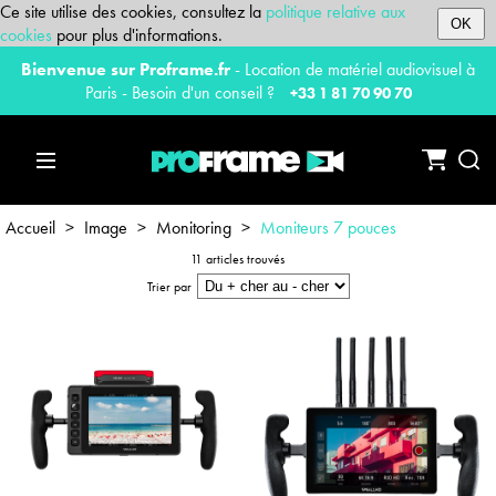
Ce site utilise des cookies, consultez la
politique relative aux
OK
cookies
pour plus d'informations.
Bienvenue sur Proframe.fr
- Location de matériel audiovisuel à
Paris - Besoin d'un conseil ?
+33 1 81 70 90 70
Accueil
>
Image
>
Monitoring
>
Moniteurs 7 pouces
11 articles trouvés
Trier par