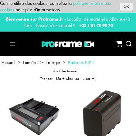
Ce site utilise des cookies, consultez la
politique relative aux
OK
cookies
pour plus d'informations.
Bienvenue sur Proframe.fr
- Location de matériel audiovisuel à
Paris - Besoin d'un conseil ?
+33 1 81 70 90 70
Accueil
>
Lumière
>
Énergie
>
Batteries NP-F
4 articles trouvés
Trier par