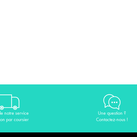
de notre service
Une question ?
son par coursier
Contactez-nous !