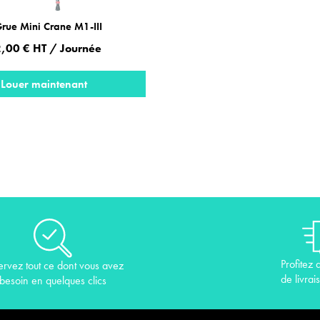
rue Mini Crane M1-III
,00 € HT / Journée
Louer maintenant
Profitez 
ervez tout ce dont vous avez
de livrai
besoin en quelques clics