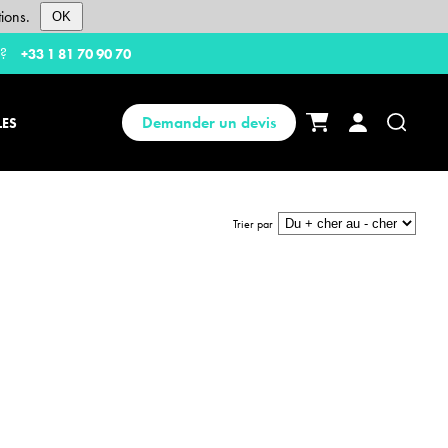
ions.
OK
 ?
+33 1 81 70 90 70
Demander un devis
LES
Trier par