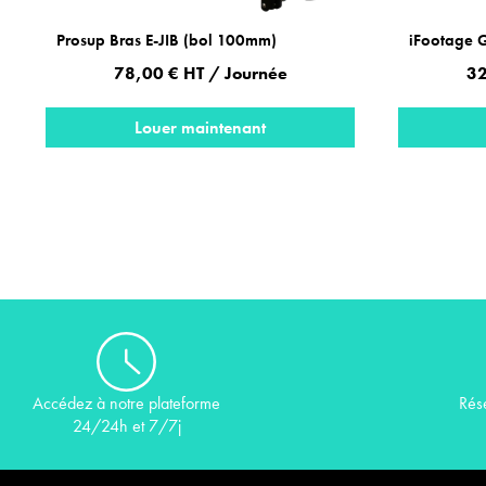
Prosup Bras E-JIB (bol 100mm)
iFootage G
78,00 € HT / Journée
32
Louer maintenant
Rés
Accédez à notre plateforme
24/24h et 7/7j