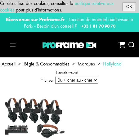
Ce site utilise des cookies, consultez la
politique relative aux
OK
cookies
pour plus d'informations.
Bienvenue sur Proframe.fr
- Location de matériel audiovisuel à
Paris - Besoin d'un conseil ?
+33 1 81 70 90 70
Accueil
>
Régie & Consommables
>
Marques
>
Hollyland
1 article trouvé
Trier par