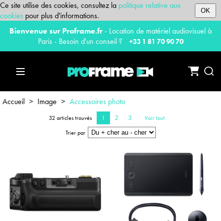
Ce site utilise des cookies, consultez la
politique relative aux
OK
cookies
pour plus d'informations.
Bienvenue sur Proframe.fr
- Location de matériel audiovisuel à
Paris - Besoin d'un conseil ?
+33 1 81 70 90 70
Accueil
>
Image
>
Accessoires photo
32 articles trouvés
1
Voir tout
2
3
Trier par